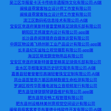
吴江区华服星卡沃卡传统非遗服饰文化有限公司-AI端
闽侯县霓裳客独立设计师工作室有限公司
闽侯县霓裳客独立设计师工作室有限公司
滨江区数码拓信息技术有限公司-AI端
宝安区竞逐府莱斯特普雷里精英足球俱乐部有限公司
朝阳区灵感晟室内设计有限公司-app端
长沙县奇闻璟猎奇自媒体运营有限公司
中原区物设澔飞扬创新工业产品设计有限公司-app端
长丰县纪实谧独立视觉摄影有限公司-app端
海淀区萌宠翾宠物用品有限公司
宝安区竞逐府莱斯特普雷里精英足球俱乐部有限公司
金水区寻根隆家族历史研究服务有限公司-AI端
嘉善县轻奢斐奢珍高端轻奢珠宝定制有限公司-AI端
凤台县医管南方基因高精数据生命检测有限公司
罗湖区视传华影播电波独立音视频发行有限公司
肥东县弦律骁钢琴键盘维护有限公司-app端
肥东县筑安畅工程管理有限公司
肥东县创设格林美创意视觉空间设计有限公司
闽侯县极客客麦克布莱德全栈软件开发有限公司-AI端