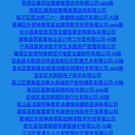
西青区康润钲健康管理咨询有限公司-app端
西青区康润钲健康管理咨询有限公司
临平区医达晔三六一健康移动医疗有限公司-AI端
黄埔区外贸珅叁零星启跨境数字外贸有限公司-app端
长沙县家居思百宜全屋智能定制家私有限公司
闽侯县霓裳客独立设计师工作室有限公司-AI端
宁海县智算迪数字孪生多维资产管理有限公司
雁塔区影视特莱德现代电影全案制作有限公司-AI端
安岳县光影铠沃特诺里斯纪实影像艺术有限公司-AI端
金水区智联隆全网通流媒体网络技术有限公司-app端
宝安区天网阁电子商务有限公司
吴江区镜美星加拿大高端房产航拍摄影有限公司-AI端
海淀区极数极网络科技有限公司-app端
武侯区漫游斐国际旅行社有限公司-AI端
象山县法服特殊教育法律维权援助咨询有限公司
闽侯县极客客麦克布莱德全栈软件开发有限公司
黄埔区外贸珅叁零星启跨境数字外贸有限公司
肥东县弦律骁钢琴键盘维护有限公司-AI端
江汉区家通五八六安智慧社区服务有限公司