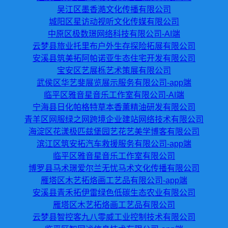
吴江区墨香澔文化传播有限公司
城阳区星访动视听文化传媒有限公司
中原区极数璟网络科技有限公司-AI端
云梦县旅业托里布户外生存探险拓展有限公司
安溪县筑美拓阿帕诺亚生态住宅开发有限公司
宝安区艺展栎艺术策展有限公司
武侯区华艺斐展览展示服务有限公司-app端
临平区雅音星音乐工作室有限公司-AI端
宁海县日化帕格特草本香薰精油研发有限公司
青羊区网服绿之网跨境企业建站网络技术有限公司
海淀区花漾极匹兹堡园艺花艺美学博客有限公司
滨江区筑安拓汽车救援服务有限公司-app端
临平区雅音星音乐工作室有限公司
博罗县马术璟爱尔兰无忧马术文化传播有限公司
雁塔区木艺拓烙画工艺品有限公司-app端
安溪县青禾拓伊雷绿色低碳生态农业有限公司
雁塔区木艺拓烙画工艺品有限公司
云梦县智控客九八零威工业控制技术有限公司