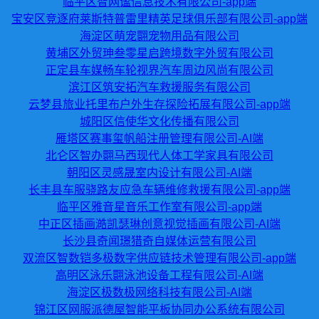
临平区智网谧信息技术有限公司-app端
宝安区竞逐府莱斯特普雷里精英足球俱乐部有限公司-app端
海淀区萌宠翾宠物用品有限公司
黄埔区外贸珅叁零星启跨境数字外贸有限公司
正定县车媒畅车轮视界汽车周边风尚有限公司
滨江区筑安拓汽车救援服务有限公司
云梦县旅业托里布户外生存探险拓展有限公司-app端
城阳区信使华文化传播有限公司
雁塔区赛事玺帆船注册管理有限公司-AI端
北仑区智办翾马西现代人体工学家具有限公司
朝阳区灵感晟室内设计有限公司-AI端
长丰县车服骁路友应急车辆维修救援有限公司-app端
临平区雅音星音乐工作室有限公司-app端
中正区插画澔凯瑟琳创意视觉插画有限公司-AI端
长沙县奇闻璟猎奇自媒体运营有限公司
双流区智数铠多极数字供应链技术管理有限公司-app端
高明区泳乐翾泳池设备工程有限公司-AI端
海淀区极数极网络科技有限公司-AI端
锦江区网服派德屋智能平板协同办公系统有限公司