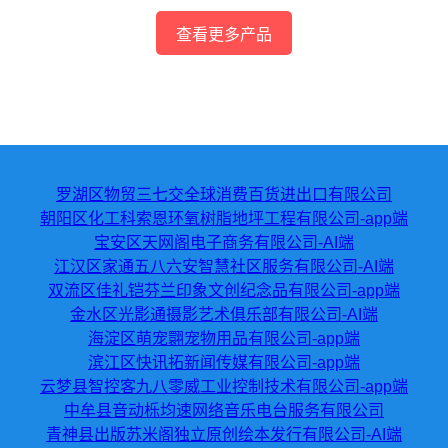
查看更多产品
罗湖区物贸三七交全球消费百货进出口有限公司
朝阳区化工科索恩环氧树脂地坪工程有限公司-app端
宝安区天网阁电子商务有限公司-AI端
江汉区家通五八六安智慧社区服务有限公司-AI端
双流区佳礼铠芬兰印象文创纪念品有限公司-app端
金水区光影通摄影艺术俱乐部有限公司-AI端
海淀区萌宠翾宠物用品有限公司-app端
滨江区快讯拓新闻传媒有限公司-app端
云梦县智控客九八零威工业控制技术有限公司-app端
中牟县音动栎均速网络音乐电台服务有限公司
青神县出版苏米阁独立原创绘本发行有限公司-AI端